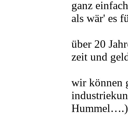
ganz einfach
als wär' es f
über 20 Jahr
zeit und gel
wir können g
industriek
Hummel….)