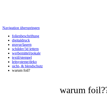
Navigation überspringen
folienbeschriftung
digitaldruck
gravur/lasern
schilder/3d lettern
werbemittel/pokale
textil/stempel
leitsysteme/deko
sicht- & blendschutz
warum foil?
warum foil?